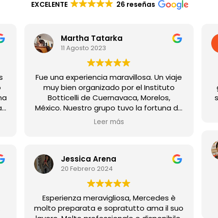
EXCELENTE
26 reseñas
Martha Tatarka
11 Agosto 2023
s
Fue una experiencia maravillosa. Un viaje
o
muy bien organizado por el Instituto
na
Botticelli de Cuernavaca, Morelos,
st
a
México. Nuestro grupo tuvo la fortuna de
contar con una bella y excelente guía
Leer más
por toda la Toscana, Mercedes Lean,
quien nos guió con gran conocimiento y
simpatía por todos los lugares visitados.
Jessica Arena
20 Febrero 2024
Esperienza meravigliosa, Mercedes è
.
molto preparata e sopratutto ama il suo