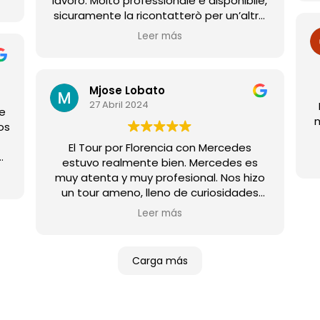
lavoro. Molto professionale e disponibile,
sicuramente la ricontatterò per un’altra
visita turistica assieme a lei ♥️
Leer más
Mjose Lobato
27 Abril 2024
te
cos
El Tour por Florencia con Mercedes
estuvo realmente bien. Mercedes es
ás
muy atenta y muy profesional. Nos hizo
un tour ameno, lleno de curiosidades
históricas y , nos enseñó rincones que de
Leer más
otra manera no hubieramos podido
conocer. Recomendable 100%
Carga más