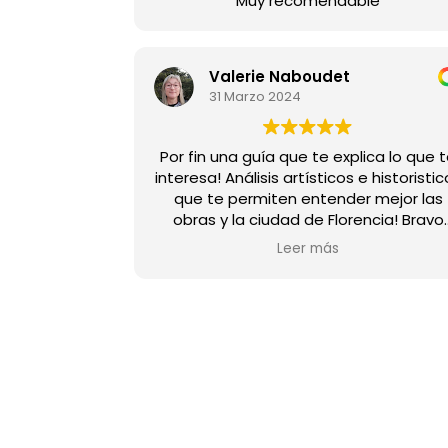
Muy recomendable
Valerie Naboudet
31 Marzo 2024
Por fin una guía que te explica lo que 
interesa! Análisis artísticos e historisti
que te permiten entender mejor las
obras y la ciudad de Florencia! Bravo
Mercedes! Muy recomendable! Adem
Leer más
simpatía y servicio.