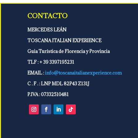
CONTACTO
M
ERCEDES LEÁN
TOSCANA ITALIAN EXPERIENCE
Guia Turística de Florencia y Provincia
TLF : + 39 3397195231
EMAIL :
info@toscanaitalianexperience.com
C . F . : LNP MDL 82P43 Z131J
P.IVA : 07332510481