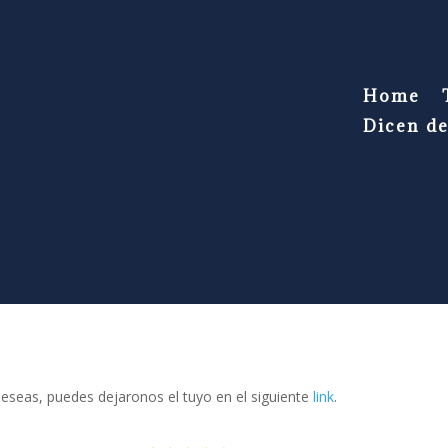
Home
Dicen d
 deseas, puedes dejaronos el tuyo en el siguiente
link
.