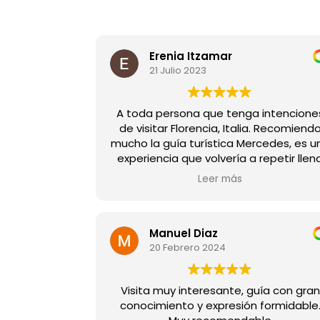
Erenia Itzamar
21 Julio 2023
A toda persona que tenga intencione
de visitar Florencia, Italia. Recomiend
mucho la guía turística Mercedes, es u
experiencia que volvería a repetir llen
de conocimiento, lugares destacados a
Leer más
visitar, tips de restaurantes,museos,
transporte.
LA MEJOR GUIA!...
Manuel Diaz
20 Febrero 2024
Visita muy interesante, guía con gran
conocimiento y expresión formidable