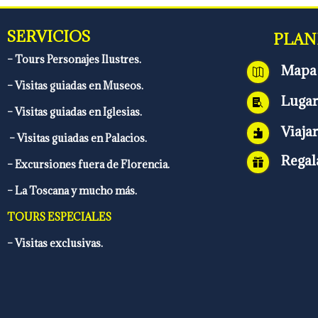
SERVICIOS
PLANI
–
Tours Personajes Ilustres.
Mapa 

– Visitas guiadas en Museos.
Lugar

–
Visitas guiadas en Iglesias.
Viaja

– Visitas guiadas en Palacios.
Regal

– Excursiones fuera de Florencia.
– La Toscana y mucho más.
TOURS ESPECIALES
– Visitas exclusivas.